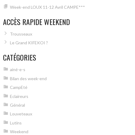
Week-end LOUX 11-12 Avril CAMPE***
ACCÈS RAPIDE WEEKEND
Trousseaux
Le Grand KIFEKOI ?
CATÉGORIES
ainé-e-s
Bilan des week-end
CampEté
Eclaireurs
Général
Louveteaux
Lutins
Weekend