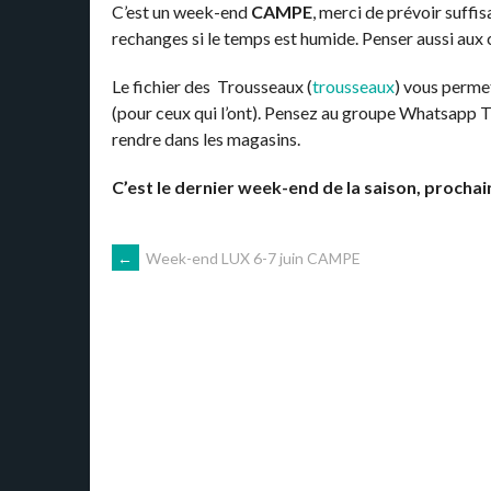
C’est un week-end
CAMPE
, merci de prévoir suff
rechanges si le temps est humide. Penser aussi aux
Le fichier des Trousseaux (
trousseaux
) vous permet
(pour ceux qui l’ont). Pensez au groupe Whatsapp
rendre dans les magasins.
C’est le dernier week-end de la saison, prochai
NAVIGATION
←
Week-end LUX 6-7 juin CAMPE
DES
ARTICLES