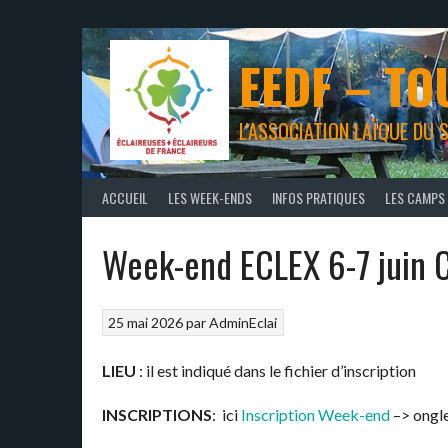
Aller
au
contenu
EEDF – TO
L'ASSOCIATION LAÏQUE DU
ACCUEIL
LES WEEK-ENDS
INFOS PRATIQUES
LES CAMPS
Week-end ECLEX 6-7 juin
25 mai 2026
par
AdminEclai
LIEU
: il est indiqué dans le fichier d’inscription
INSCRIPTIONS
: ici
Inscr
iption Week-end
–> ongl