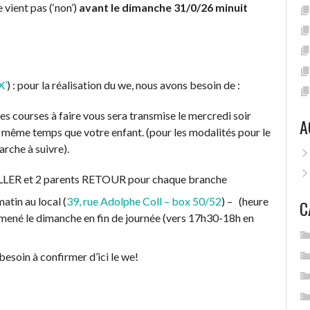
e vient pas (‘non’)
avant le dimanche 31/0/26 minuit
X’
) : pour la réalisation du we, nous avons besoin de :
e des courses à faire vous sera transmise le mercredi soir
A
n même temps que votre enfant. (pour les modalités pour le
rche à suivre).
s ALLER et 2 parents RETOUR pour chaque branche
atin au local (
39, rue Adolphe Coll – box 50/52
) – (heure
C
mené le dimanche en fin de journée (vers 17h30-18h en
 besoin à confirmer d’ici le we!