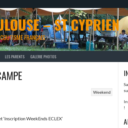
ULOUSE – ST CYPRIEN
 SCOUTISME FRANÇAIS
LES PARENTS
GALERIE PHOTOS
 CAMPE
I
Sa
su
Weekend
In
!
et ‘Inscription WeekEnds ECLEX’
A