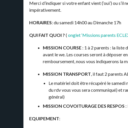
Merci d’indiquer si votre enfant vient (‘oui’) ou s’il n
impérativement.
HORAIRES
: du samedi 14h00 au Dimanche 17h
QUI FAIT QUOI ?
(
onglet ‘Missions parents ECLE
MISSION COURSE
: 1 à 2 parents : la list
avant le we. Les courses seront à déposer e
remboursement, nous vous indiquerons la ma
MISSION TRANSPORT
, il faut 2 parent
Le matériel doit être récupéré le samedi m
du rdv vous vous sera communiqué) et ra
général)
MISSION COVOITURAGE DES RESPOS
:
EQUIPEMENT
: