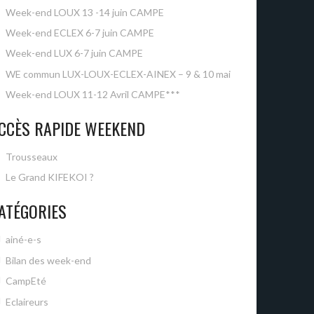
Week-end LOUX 13 -14 juin CAMPE
Week-end ECLEX 6-7 juin CAMPE
Week-end LUX 6-7 juin CAMPE
WE commun LUX-LOUX-ECLEX-AINEX – 9 & 10 mai
Week-end LOUX 11-12 Avril CAMPE***
CCÈS RAPIDE WEEKEND
Trousseaux
Le Grand KIFEKOI ?
ATÉGORIES
ainé-e-s
Bilan des week-end
CampEté
Eclaireurs