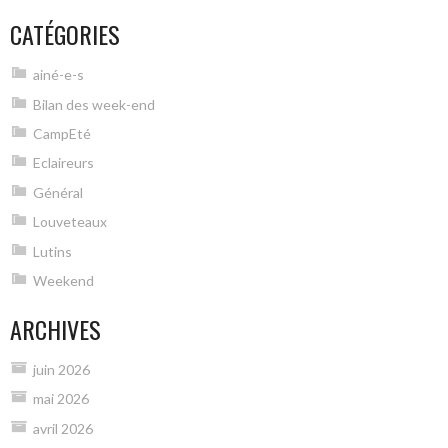
CATÉGORIES
ainé-e-s
Bilan des week-end
CampEté
Eclaireurs
Général
Louveteaux
Lutins
Weekend
ARCHIVES
juin 2026
mai 2026
avril 2026