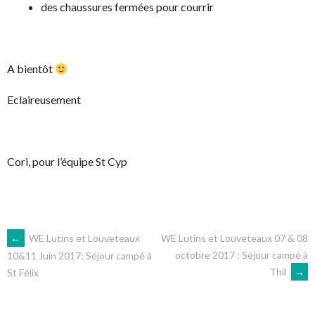
des chaussures fermées pour courrir
A bientôt
Eclaireusement
Cori, pour l’équipe St Cyp
NAVIGATION
←
WE Lutins et Louveteaux
WE Lutins et Louveteaux 07 & 08
octobre 2017 : Séjour campé à
10&11 Juin 2017: Séjour campé à
Thil
→
St Félix
DES