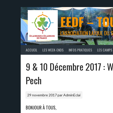
Aller
au
contenu
EEDF – TO
L'ASSOCIATION LAÏQUE DU
ACCUEIL
LES WEEK-ENDS
INFOS PRATIQUES
LES CAMPS
9 & 10 Décembre 2017 : W
Pech
29 novembre 2017
par
AdminEclai
BONJOUR À TOUS,