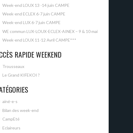
Week-end LOUX 13 -14 juin CAMPE
Week-end ECLEX 6-7 juin CAMPE
Week-end LUX 6-7 juin CAMPE
WE commun LUX-LOUX-ECLEX-AINEX – 9 & 10 mai
Week-end LOUX 11-12 Avril CAMPE***
CCÈS RAPIDE WEEKEND
Trousseaux
Le Grand KIFEKOI ?
ATÉGORIES
ainé-e-s
Bilan des week-end
CampEté
Eclaireurs