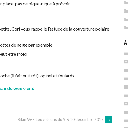
 place, pas de pique-nique à prévoir.
petits, Cori vous rappelle l’astuce de la couverture polaire
A
ottes de neige par exemple
peut être froid
he (il fait nuit tôt), opinel et foulards.
eau du week-end
Bilan W-E Louveteaux du 9 & 10 décembre 2017
→