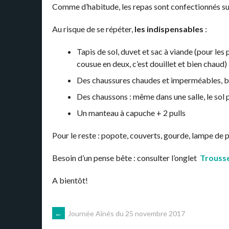
Comme d’habitude, les repas sont confectionnés sur
Au risque de se répéter,
les indispensables
:
Tapis de sol, duvet et sac à viande (pour les 
cousue en deux, c’est douillet et bien chaud)
Des chaussures chaudes et imperméables, b
Des chaussons : même dans une salle, le sol 
Un manteau à capuche + 2 pulls
Pour le reste : popote, couverts, gourde, lampe de poc
Besoin d’un pense bête : consulter l’onglet
Trouss
A bientôt!
NAVIGATION
←
Journée Aînés du 25 novembre 2017