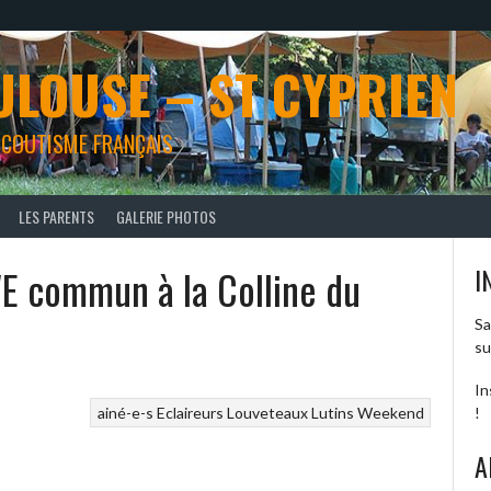
ULOUSE – ST CYPRIEN
 SCOUTISME FRANÇAIS
LES PARENTS
GALERIE PHOTOS
E commun à la Colline du
I
Sa
su
In
!
ainé-e-s
Eclaireurs
Louveteaux
Lutins
Weekend
A