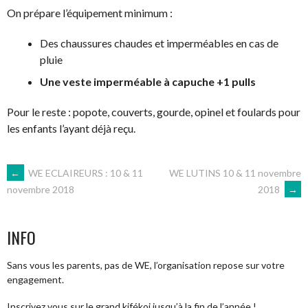
On prépare l’équipement minimum
:
Des chaussures chaudes et imperméables en cas de
pluie
Une veste imperméable à capuche +1 pulls
Pour le reste : popote, couverts, gourde, opinel et foulards pour
les enfants l’ayant déjà reçu.
NAVIGATION
←
WE ECLAIREURS : 10 & 11
WE LUTINS 10 & 11 novembre
2018
→
novembre 2018
DES
INFO
ARTICLES
Sans vous les parents, pas de WE, l’organisation repose sur votre
engagement.
Inscrivez vous sur le grand kifékoi jusqu’à la fin de l’année !