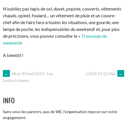
N’oubliez pas tapis de sol, duvet, popote, couverts, vêtements
chauds, opinel, foulard… un vêtement de pluie et un couvre-
chef afin de faire face à toutes les situations, une gourde, une
lampe de poche, les indispensables du weekend! et, pour plus
de précisions, vous pouvez consulter le «
Trousseau du
weekend
«
A bientôt !
NAVIGATION
←
06 et 07 avril 2019 : Les
LOUX 11/12 Mai
→
Lutins à Lherm
DES
INFO
ARTICLES
Sans vous les parents, pas de WE, l’organisation repose sur votre
engagement.