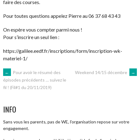
faire des courses.
Pour toutes questions appelez Pierre au 06 37 68 43 43
On espère vous compter parmi nous !
Pour s’inscrire un seul lien :
https://galilee.eedf.fr/inscriptions/form/inscription-wk-
materiel-1/
NAVIGATION
←
Pour avoir le résumé des
Weekend 14/15 décembre
→
épisodes précédents … suivez le
fil ! (Fil#1 du 20/11/2019)
DES
ARTICLES
INFO
Sans vous les parents, pas de WE, l’organisation repose sur votre
engagement.