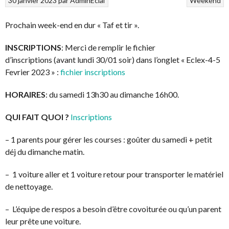
30 janvier 2023
par
AdminEclai
Weekend
Prochain week-end en dur « Taf et tir ».
INSCRIPTIONS
: Merci de remplir le fichier
d’inscriptions (avant lundi 30/01 soir) dans l’onglet « Eclex-4-5
Fevrier 2023 » :
fichier inscriptions
HORAIRES
: du samedi 13h30 au dimanche 16h00.
QUI FAIT QUOI ?
Inscriptions
– 1 parents pour gérer les courses : goûter du samedi + petit
déj du dimanche matin.
– 1 voiture aller et 1 voiture retour pour transporter le matériel
de nettoyage.
– L’équipe de respos a besoin d’être covoiturée ou qu’un parent
leur prête une voiture.