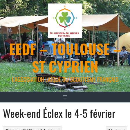
Aller
au
contenu
EEDF – TOULOUSE –
ST CYPRIEN
L'ASSOCIATION LAÏQUE DU SCOUTISME FRANÇAIS
Week-end Éclex le 4-5 février