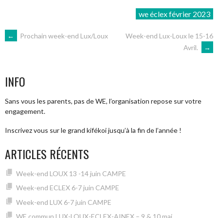
we éclex février 2023
NAVIGATION
←
Prochain week-end Lux/Loux
Week-end Lux-Loux le 15-16
Avril.
→
DES
INFO
ARTICLES
Sans vous les parents, pas de WE, l’organisation repose sur votre
engagement.
Inscrivez vous sur le grand kifékoi jusqu’à la fin de l’année !
ARTICLES RÉCENTS
Week-end LOUX 13 -14 juin CAMPE
Week-end ECLEX 6-7 juin CAMPE
Week-end LUX 6-7 juin CAMPE
WE commun LUX-LOUX-ECLEX-AINEX – 9 & 10 mai