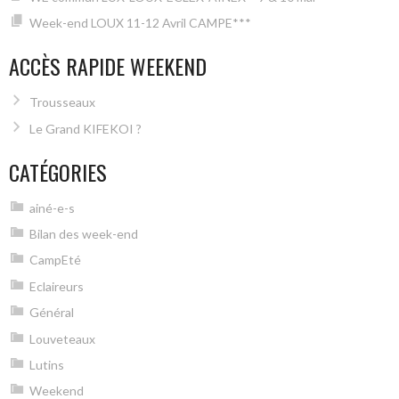
Week-end LOUX 11-12 Avril CAMPE***
ACCÈS RAPIDE WEEKEND
Trousseaux
Le Grand KIFEKOI ?
CATÉGORIES
ainé-e-s
Bilan des week-end
CampEté
Eclaireurs
Général
Louveteaux
Lutins
Weekend