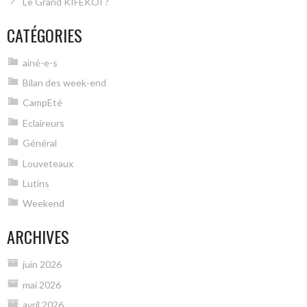
Le Grand KIFEKOI ?
CATÉGORIES
ainé-e-s
Bilan des week-end
CampEté
Eclaireurs
Général
Louveteaux
Lutins
Weekend
ARCHIVES
juin 2026
mai 2026
avril 2026