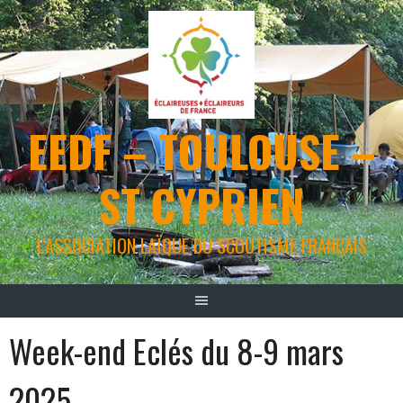
Aller
au
contenu
EEDF – TOULOUSE –
ST CYPRIEN
L'ASSOCIATION LAÏQUE DU SCOUTISME FRANÇAIS
Week-end Eclés du 8-9 mars
2025