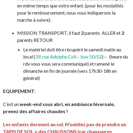
en même temps que votre enfant. (pour les modalités
pour le remboursement, nous vous indiquerons la
marche à suivre).
MISSION TRANSPORT, il faut
2
parents
ALLER et
2
parents RETOUR
Le matériel doit être récupéré le samedi matin au
local (
39, rue Adolphe Coll – box 50/52
) – (heure du
rdv vous vous sera communiqué) et ramené le
dimanche en fin de journée (vers 17h30-18h en
général)
EQUIPEMENT
:
C’est un
week-end sous abri, en ambiance hivernale,
prenez des affaires chaudes !
Les enfants dorment au sol.
N’oubliez pas de prendre un
TAPIS DE SOL + des CHAUSSONS (car chaussures