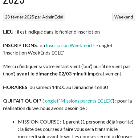
23 février 2025
par
AdminEclai
Weekend
LIEU
: il est indiqué dans le fichier d’inscription
INSCRIPTIONS
: ici
Inscr
iption Week-end
–> onglet
‘Inscription WeekEnds ECLE’
Merci d’indiquer si votre enfant vient (‘oui’) ou s’il ne vient pas
(‘non’)
avant le dimanche 02/03 minuit
impérativement.
HORAIRES
: du samedi 14h00 au Dimanche 16h30
QUI FAIT QUOI ?
(
onglet ‘Missions parents ECLEX’
) : pour la
réalisation du we, nous avons besoin de :
MISSION COURSE :
1
parent (1 personne déjà inscrite)
: la liste des courses à faire vous sera transmis le
mercredi soir avant le we. Les courses seront à déposer