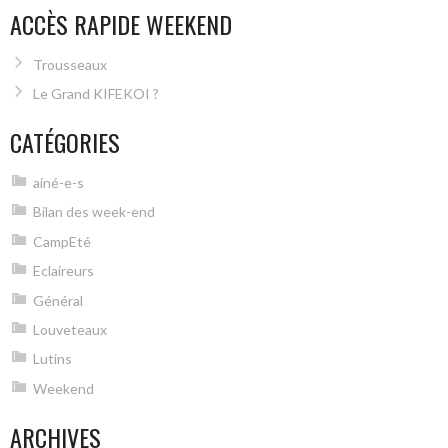
ACCÈS RAPIDE WEEKEND
Trousseaux
Le Grand KIFEKOI ?
CATÉGORIES
ainé-e-s
Bilan des week-end
CampEté
Eclaireurs
Général
Louveteaux
Lutins
Weekend
ARCHIVES